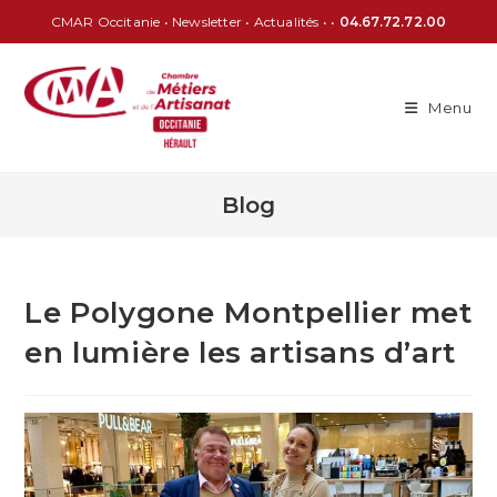
CMAR Occitanie
•
Newsletter
•
Actualités
• •
04.67.72.72.00
Menu
Blog
Le Polygone Montpellier met
en lumière les artisans d’art