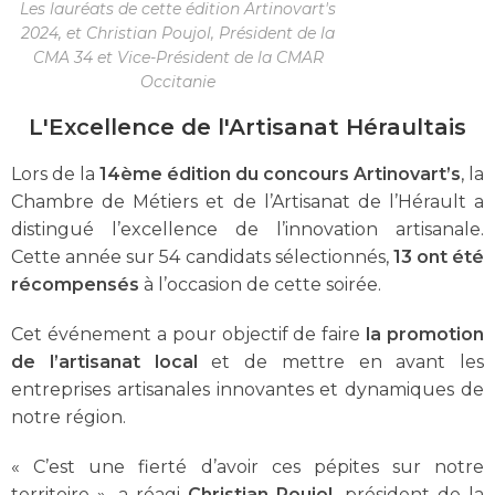
Les lauréats de cette édition Artinovart's
2024, et Christian Poujol, Président de la
CMA 34 et Vice-Président de la CMAR
Occitanie
L'Excellence de l'Artisanat Héraultais
Lors de la
14ème édition du concours Artinovart’s
, la
Chambre de Métiers et de l’Artisanat de l’Hérault a
distingué l’excellence de l’innovation artisanale.
Cette année sur 54 candidats sélectionnés,
13 ont été
récompensés
à l’occasion de cette soirée.
Cet événement
a
pour
objectif
de
faire
la
promotion
de
l’artisanat
local
et
de
mettre
en
avant
les
entreprises
artisanales
innovantes
et
dynamiques
de
notre
région.
« C’est une fierté d’avoir ces pépites sur notre
territoire », a réagi
Christian
Poujol
, président de la