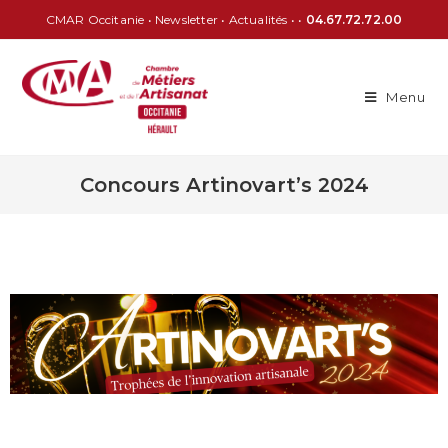
CMAR Occitanie
•
Newsletter
•
Actualités
• •
04.67.72.72.00
Menu
Concours Artinovart’s 2024