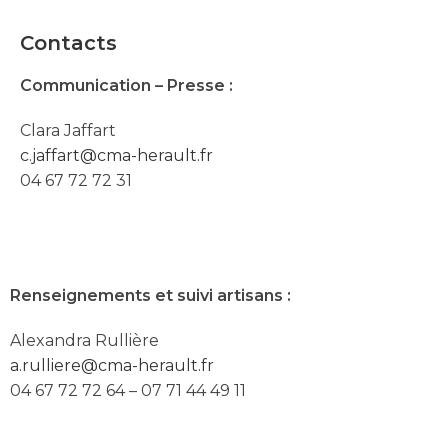
Contacts
Communication – Presse :
Clara Jaffart
c.jaffart@cma-herault.fr
04 67 72 72 31
Renseignements et suivi artisans :
Alexandra Rullière
a.rulliere@cma-herault.fr
04 67 72 72 64 – 07 71 44 49 11