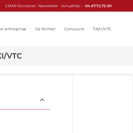
CMAR Occitanie
•
Newsletter
•
Actualités
• •
04.67.72.72.00
on entreprise
Se former
Concours
TAXI/VTC
XI/VTC