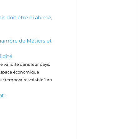
is doit être ni abîmé,
 Chambre de Métiers et
idité
e validité dans leur pays.
l’espace économique
our temporaire valable 1 an
t :