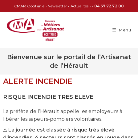
CMAR Occitanie
•
Newsletter
•
Actualités
• •
04.67.72.72.00
Menu
Bienvenue sur le portail de l’Artisanat
de l’Hérault
ALERTE INCENDIE
RISQUE INCENDIE TRES ELEVE
La préfète de l’Hérault appelle les employeurs à
libérer les sapeurs-pompiers volontaires.
⚠️
La journée est classée à risque très élevé
d’incendies. 4 secteurs sont classés en rouge dans