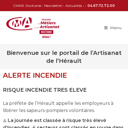
CMAR Occitanie
•
Newsletter
•
Actualités
• •
04.67.72.72.00
Menu
Bienvenue sur le portail de l’Artisanat
de l’Hérault
ALERTE INCENDIE
RISQUE INCENDIE TRES ELEVE
La préfète de l’Hérault appelle les employeurs à
libérer les sapeurs-pompiers volontaires.
⚠️
La journée est classée à risque très élevé
d’incendies. 4 secteurs sont classés en rouge dans