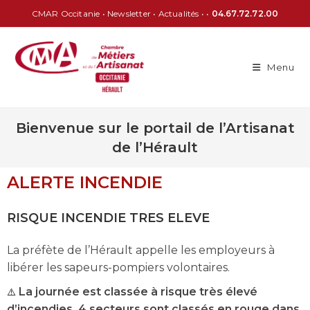
CMAR Occitanie
•
Newsletter
•
Actualités
• •
04.67.72.72.00
Menu
Bienvenue sur le portail de l’Artisanat
de l’Hérault
ALERTE INCENDIE
RISQUE INCENDIE TRES ELEVE
La préfète de l’Hérault appelle les employeurs à
libérer les sapeurs-pompiers volontaires.
⚠️
La journée est classée à risque très élevé
d’incendies. 4 secteurs sont classés en rouge dans