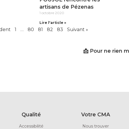
artisans de Pézenas
1 octobre 2020
Lire l'article »
édent
1
…
80
81
82
83
Suivant »
📩 Pour ne rien 
Qualité
Votre CMA
Accessibilité
Nous trouver