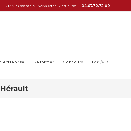
CMAR Occitanie
•
Newsletter
•
Actualités
• •
04.67.72.72.00
n entreprise
Se former
Concours
TAXI/VTC
’Hérault