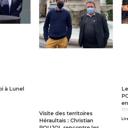
i à Lunel
Le
PO
en
23 
Visite des territoires
Lire
Héraultais : Christian
POUJOL rencontre les