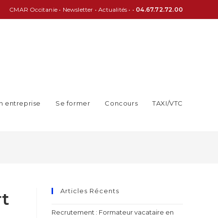
CMAR Occitanie
•
Newsletter
•
Actualités
• •
04.67.72.72.00
n entreprise
Se former
Concours
TAXI/VTC
Articles Récents
rt
Recrutement : Formateur vacataire en