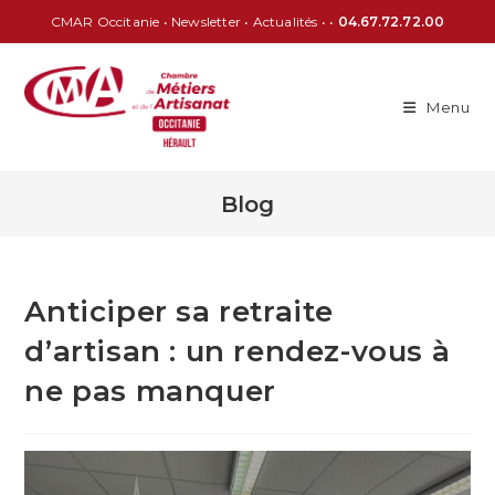
CMAR Occitanie
•
Newsletter
•
Actualités
• •
04.67.72.72.00
Menu
Blog
Anticiper sa retraite
d’artisan : un rendez-vous à
ne pas manquer