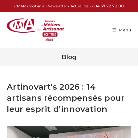
CMAR Occitanie
•
Newsletter
•
Actualités
• •
04.67.72.72.00
Menu
Blog
Artinovart’s 2026 : 14
artisans récompensés pour
leur esprit d’innovation