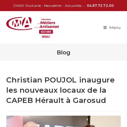
CMAR Occitanie
•
Newsletter
•
Actualités
• •
04.67.72.72.00
Menu
Blog
Christian POUJOL inaugure
les nouveaux locaux de la
CAPEB Hérault à Garosud