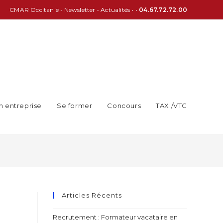
CMAR Occitanie
•
Newsletter
•
Actualités
• •
04.67.72.72.00
n entreprise
Se former
Concours
TAXI/VTC
Articles Récents
Recrutement : Formateur vacataire en