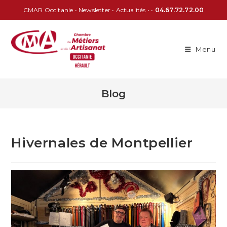
CMAR Occitanie
•
Newsletter
•
Actualités
• •
04.67.72.72.00
Menu
Blog
Hivernales de Montpellier