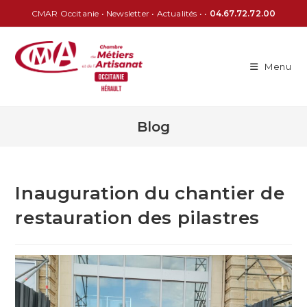
CMAR Occitanie
•
Newsletter
•
Actualités
• •
04.67.72.72.00
Menu
Blog
Inauguration du chantier de
restauration des pilastres