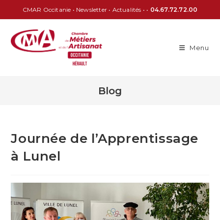
CMAR Occitanie
•
Newsletter
•
Actualités
• •
04.67.72.72.00
Menu
Blog
Journée de l’Apprentissage
à Lunel