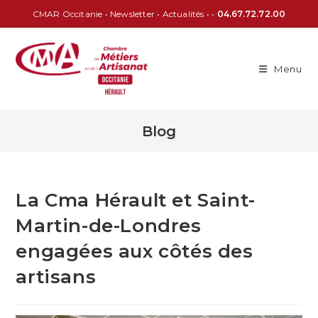
CMAR Occitanie
•
Newsletter
•
Actualités
• •
04.67.72.72.00
Menu
Blog
La Cma Hérault et Saint-
Martin-de-Londres
engagées aux côtés des
artisans