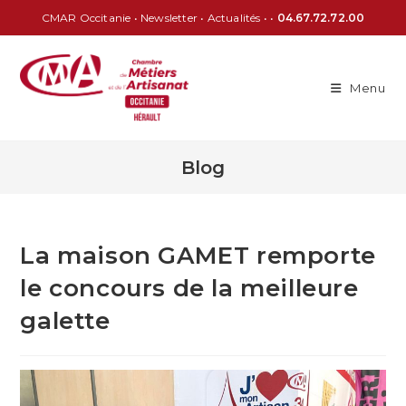
CMAR Occitanie
•
Newsletter
•
Actualités
• •
04.67.72.72.00
Menu
Blog
La maison GAMET remporte
le concours de la meilleure
galette