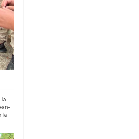
 la
ean-
 la