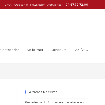
CMAR Occitanie
•
Newsletter
•
Actualités
• •
04.67.72.72.00
n entreprise
Se former
Concours
TAXI/VTC
Articles Récents
Recrutement : Formateur vacataire en