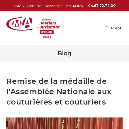
CMAR Occitanie
•
Newsletter
•
Actualités
• •
04.67.72.72.00
Menu
Blog
Remise de la médaille de
l’Assemblée Nationale aux
couturières et couturiers