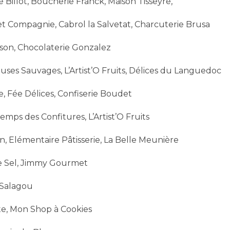
e Billot, Boucherie Franck, Maison Tisseyre,
s et Compagnie, Cabrol la Salvetat, Charcuterie Brusa
ason, Chocolaterie Gonzalez
leuses Sauvages, L’Artist’O Fruits, Délices du Languedoc
ie, Fée Délices, Confiserie Boudet
emps des Confitures, L’Artist’O Fruits
nn, Elémentaire Pâtisserie, La Belle Meunière
n de Sel, Jimmy Gourmet
 Salagou
ste, Mon Shop à Cookies