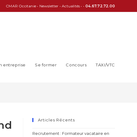
CMAR Occitanie
•
Newsletter
•
Actualités
• •
04.67.72.72.00
n entreprise
Se former
Concours
TAXI/VTC
Articles Récents
and
Recrutement : Formateur vacataire en