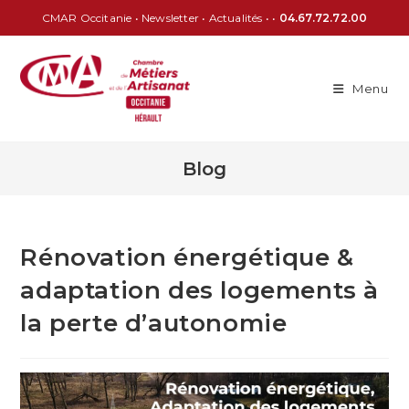
CMAR Occitanie
•
Newsletter
•
Actualités
• •
04.67.72.72.00
Menu
Blog
Rénovation énergétique &
adaptation des logements à
la perte d’autonomie