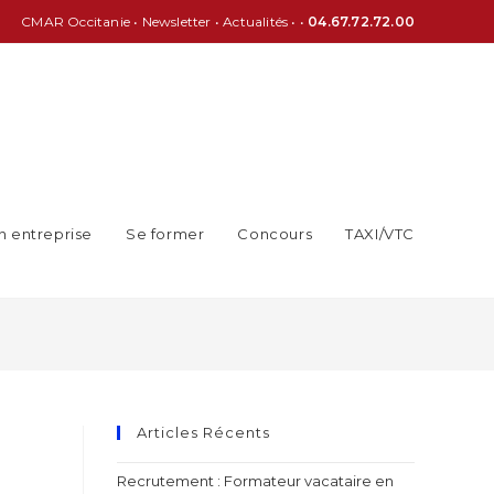
CMAR Occitanie
•
Newsletter
•
Actualités
• •
04.67.72.72.00
n entreprise
Se former
Concours
TAXI/VTC
Articles Récents
Recrutement : Formateur vacataire en