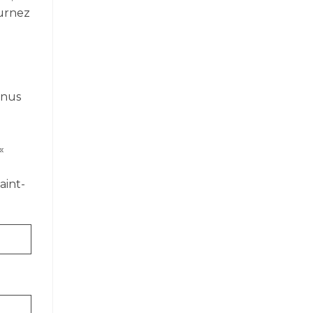
ournez
inus
«
aint-