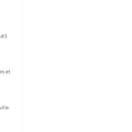
S#3
es et
ille.