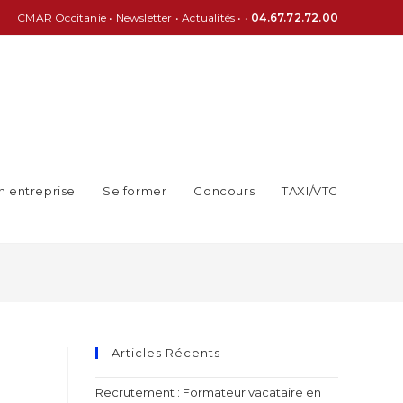
CMAR Occitanie
•
Newsletter
•
Actualités
• •
04.67.72.72.00
n entreprise
Se former
Concours
TAXI/VTC
Articles Récents
Recrutement : Formateur vacataire en