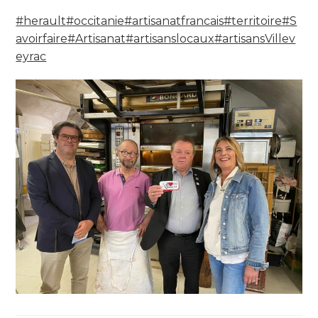
#herault
#occitanie
#artisanatfrancais
#territoire
#S
avoirfaire
#Artisanat
#artisanslocaux
#artisans
Villev
eyrac