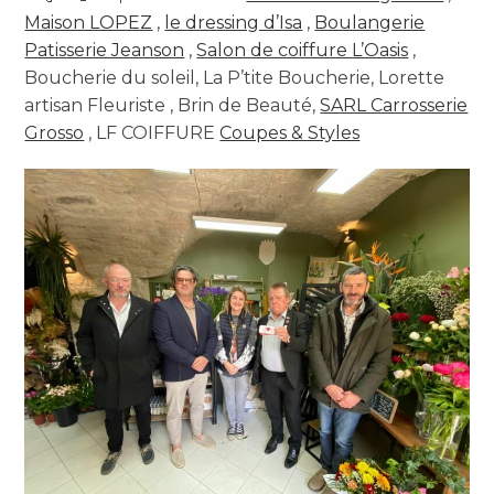
Maison LOPEZ
,
le dressing d’Isa
,
Boulangerie
Patisserie Jeanson
,
Salon de coiffure L’Oasis
,
Boucherie du soleil, La P’tite Boucherie, Lorette
artisan Fleuriste , Brin de Beauté,
SARL Carrosserie
Grosso
, LF COIFFURE
Coupes & Styles