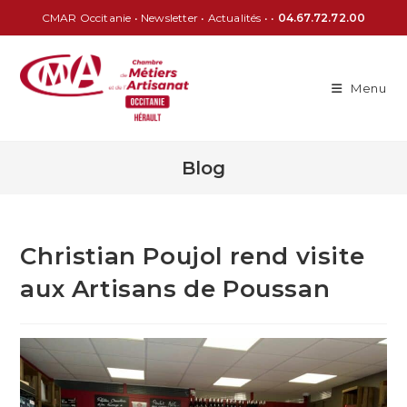
CMAR Occitanie
•
Newsletter
•
Actualités
• •
04.67.72.72.00
Menu
Blog
Christian Poujol rend visite
aux Artisans de Poussan