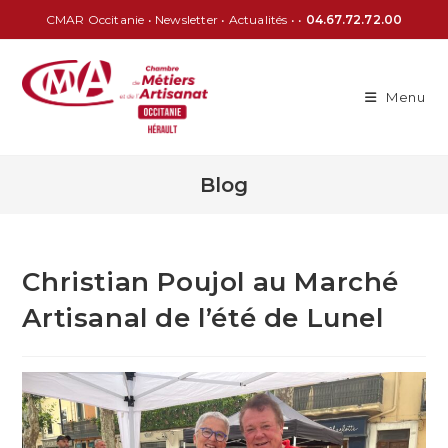
CMAR Occitanie
•
Newsletter
•
Actualités
• •
04.67.72.72.00
Menu
Blog
Christian Poujol au Marché
Artisanal de l’été de Lunel