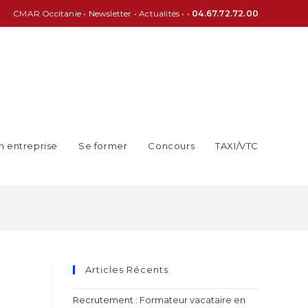
CMAR Occitanie
•
Newsletter
•
Actualités
• •
04.67.72.72.00
n entreprise
Se former
Concours
TAXI/VTC
Articles Récents
Recrutement : Formateur vacataire en