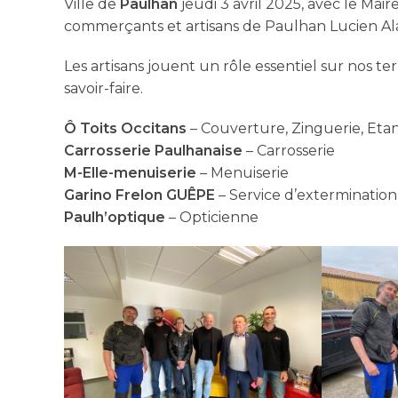
Ville de
Paulhan
jeudi 3 avril 2025, avec le Mair
commerçants et artisans de Paulhan Lucien Al
Les artisans jouent un rôle essentiel sur nos ter
savoir-faire.
Ô Toits Occitans
– Couverture, Zinguerie, Eta
Carrosserie Paulhanaise
– Carrosserie
M-Elle-menuiserie
– Menuiserie
Garino Frelon GUÊPE
– Service d’extermination
Paulh’optique
– Opticienne