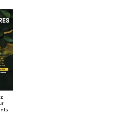
ez
ur
ents