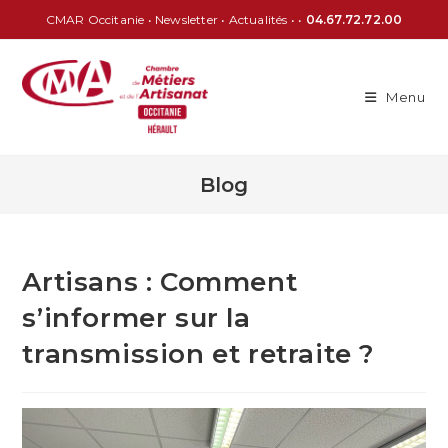
CMAR Occitanie
•
Newsletter
•
Actualités
• •
04.67.72.72.00
Menu
Blog
Artisans : Comment
s’informer sur la
transmission et retraite ?