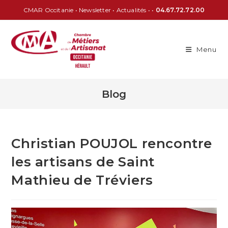
CMAR Occitanie
•
Newsletter
•
Actualités
• •
04.67.72.72.00
Menu
Blog
Christian POUJOL rencontre
les artisans de Saint
Mathieu de Tréviers