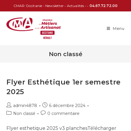
CMAR Occitanie
•
Newsletter
•
Actualités
• •
04.67.72.72.00
Menu
Non classé
Flyer Esthétique 1er semestre
2025
admin4878
6 décembre 2024
Non classé
0 commentaire
Flyer esthetique 2025 v3 planchesTélécharger