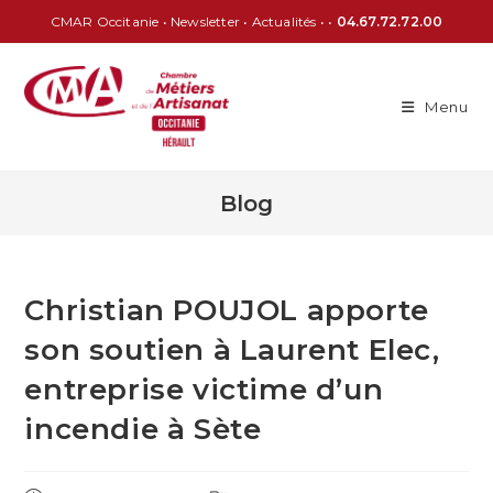
CMAR Occitanie
•
Newsletter
•
Actualités
• •
04.67.72.72.00
Menu
Blog
Christian POUJOL apporte
son soutien à Laurent Elec,
entreprise victime d’un
incendie à Sète