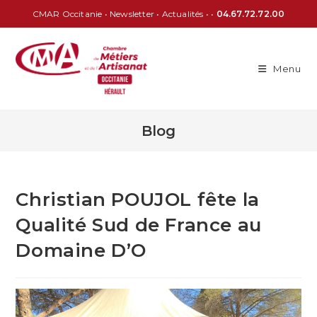
CMAR Occitanie
•
Newsletter
•
Actualités
• •
04.67.72.72.00
Menu
Blog
Christian POUJOL fête la
Qualité Sud de France au
Domaine D’O