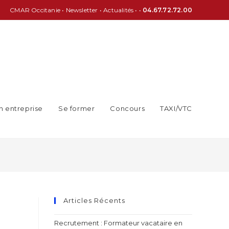
CMAR Occitanie
•
Newsletter
•
Actualités
• •
04.67.72.72.00
n entreprise
Se former
Concours
TAXI/VTC
Articles Récents
Recrutement : Formateur vacataire en