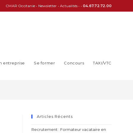
CMAR Occitanie
•
Newsletter
•
Actualités
• •
04.67.72.72.00
n entreprise
Se former
Concours
TAXI/VTC
Articles Récents
Recrutement : Formateur vacataire en