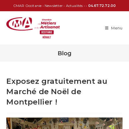
CMAR Occitanie
•
Newsletter
•
Actualités
• •
04.67.72.72.00
Menu
Blog
Exposez gratuitement au
Marché de Noël de
Montpellier !