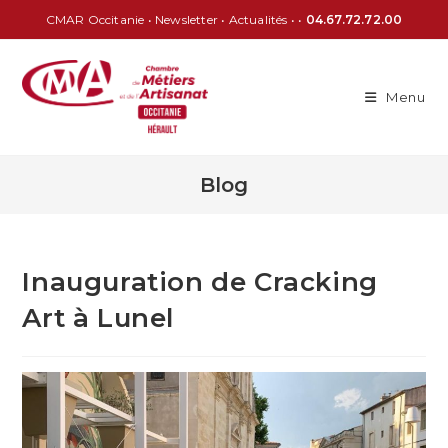
CMAR Occitanie
•
Newsletter
•
Actualités
• •
04.67.72.72.00
Menu
Blog
Inauguration de Cracking
Art à Lunel