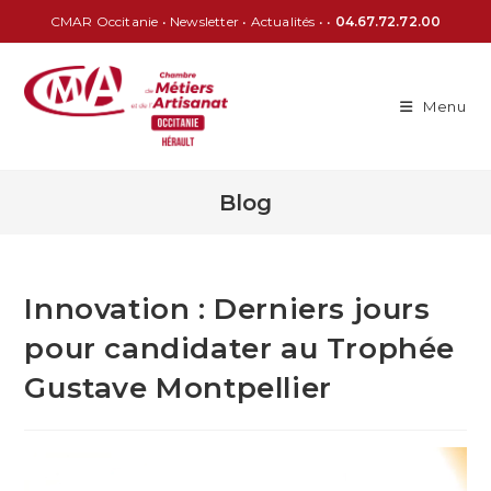
CMAR Occitanie
•
Newsletter
•
Actualités
• •
04.67.72.72.00
Menu
Blog
Innovation : Derniers jours
pour candidater au Trophée
Gustave Montpellier