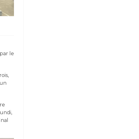
par le
ois,
’un
tre
lundi,
inal