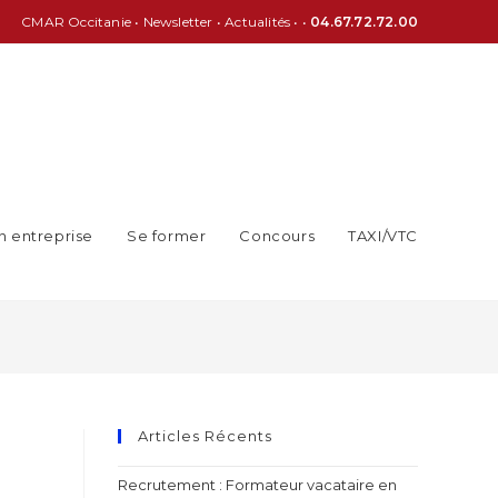
CMAR Occitanie
•
Newsletter
•
Actualités
• •
04.67.72.72.00
n entreprise
Se former
Concours
TAXI/VTC
Articles Récents
Recrutement : Formateur vacataire en