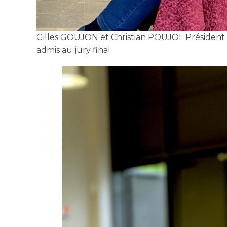
Gilles GOUJON et Christian POUJOL Président d
admis au jury final