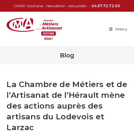
CMAR Occitanie
•
Newsletter
•
Actualités
• •
04.67.72.72.00
Menu
Blog
La Chambre de Métiers et de
l’Artisanat de l’Hérault mène
des actions auprès des
artisans du Lodevois et
Larzac