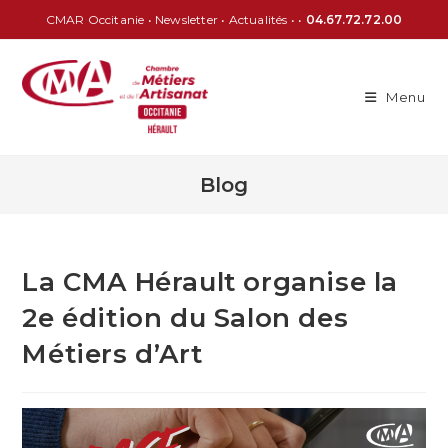
CMAR Occitanie
•
Newsletter
•
Actualités
• •
04.67.72.72.00
Menu
Blog
La CMA Hérault organise la
2e édition du Salon des
Métiers d’Art