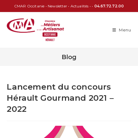
CMAR Occitanie
•
Newsletter
•
Actualités
• •
04.67.72.72.00
Menu
Blog
Lancement du concours
Hérault Gourmand 2021 –
2022