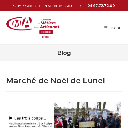
CMAR Occitanie
•
Newsletter
•
Actualités
• •
04.67.72.72.00
Menu
Blog
Marché de Noël de Lunel