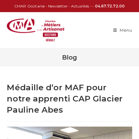
CMAR Occitanie
•
Newsletter
•
Actualités
• •
04.67.72.72.00
Menu
Blog
Médaille d’or MAF pour
notre apprenti CAP Glacier
Pauline Abes