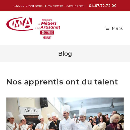
CMAR Occitanie
•
Newsletter
•
Actualités
• •
04.67.72.72.00
Menu
Blog
Nos apprentis ont du talent