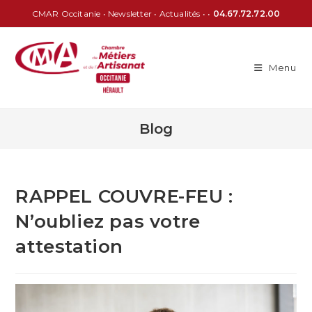
CMAR Occitanie
•
Newsletter
•
Actualités
• •
04.67.72.72.00
Menu
Blog
RAPPEL COUVRE-FEU :
N’oubliez pas votre
attestation