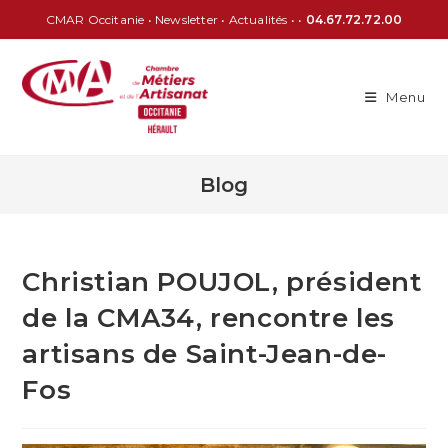
CMAR Occitanie
•
Newsletter
•
Actualités
• •
04.67.72.72.00
Menu
Blog
Christian POUJOL, président
de la CMA34, rencontre les
artisans de Saint-Jean-de-
Fos