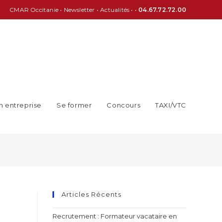
CMAR Occitanie
•
Newsletter
•
Actualités
• •
04.67.72.72.00
n entreprise
Se former
Concours
TAXI/VTC
Articles Récents
Recrutement : Formateur vacataire en