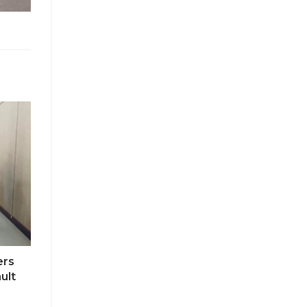
ers
ult