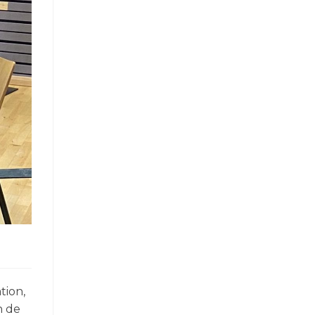
tion,
n de