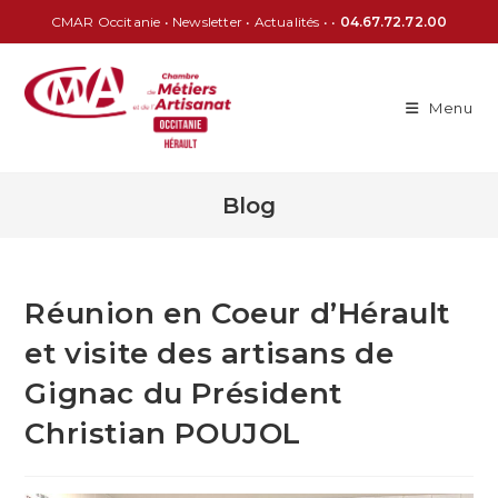
CMAR Occitanie
•
Newsletter
•
Actualités
• •
04.67.72.72.00
Menu
Blog
Réunion en Coeur d’Hérault
et visite des artisans de
Gignac du Président
Christian POUJOL