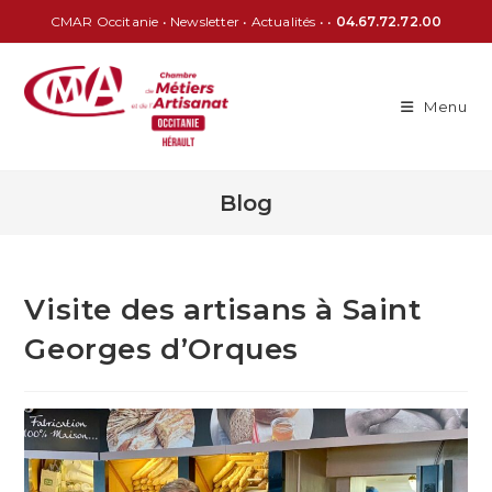
CMAR Occitanie
•
Newsletter
•
Actualités
• •
04.67.72.72.00
Menu
Blog
Visite des artisans à Saint
Georges d’Orques