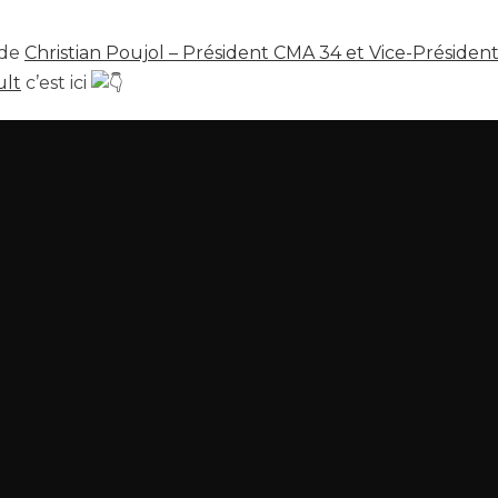
 de
Christian Poujol – Président CMA 34 et Vice-Présiden
ult
c’est ici