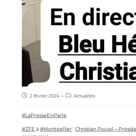
2 février 2024
Actualités
#LaPresseEnParle
#ZFE
à
#Montpellier
:
Christian Poujol – Prési