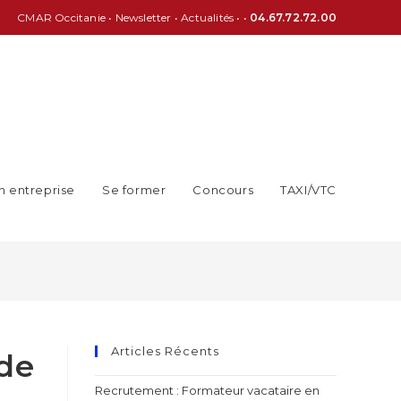
CMAR Occitanie
•
Newsletter
•
Actualités
• •
04.67.72.72.00
n entreprise
Se former
Concours
TAXI/VTC
Articles Récents
nde
Recrutement : Formateur vacataire en