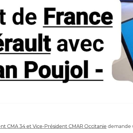
dent CMA 34 et Vice-Président CMAR Occitanie
demande 