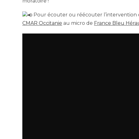
moratoire !
Pour écouter ou réécouter l’intervention
CMAR Occitanie
au micro de
France Bleu Héra